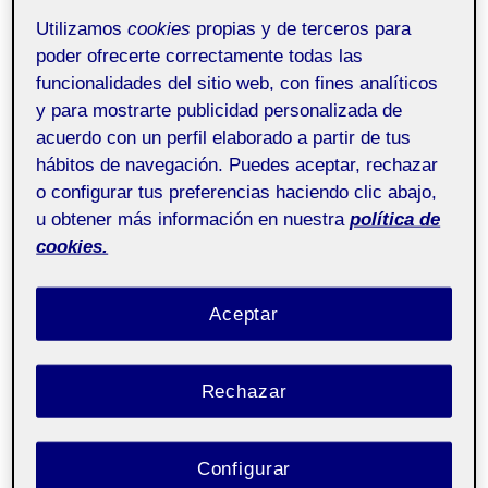
Utilizamos
cookies
propias y de terceros para
poder ofrecerte correctamente todas las
funcionalidades del sitio web, con fines analíticos
Iniciación a las
Pública
y para mostrarte publicidad personalizada de
competencias TIC
acuerdo con un perfil elaborado a partir de tus
hábitos de navegación. Puedes aceptar, rechazar
aula 6
o configurar tus preferencias haciendo clic abajo,
u obtener más información en nuestra
política de
cookies.
Buenas tardes,
Aceptar
Pues llega a su fin este proyecto del cual lo
inicie como todos en esta asignatura con
Rechazar
compañeros que no habiamos cruzado
Configurar
palabra ninguna ni nos conociamos y despues