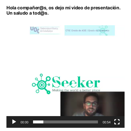
Hola compañer@s, os dejo mi video de presentación.
Un saludo a tod@s.
Reproductor
de
vídeo
00:00
00:54