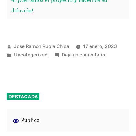
4. ¡Cerramos el proyecto y hacemos su
difusión!
Publicado
Jose Ramon Rubia Chica
17 enero, 2023
por
Publicado
en
Uncategorized
Deja un comentario
en
Cierre
del
proyecto
DESTACADA
Pública